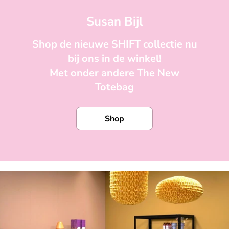
Susan Bijl
Shop de nieuwe SHIFT collectie nu
bij ons in de winkel!
Met onder andere The New
Totebag
Shop